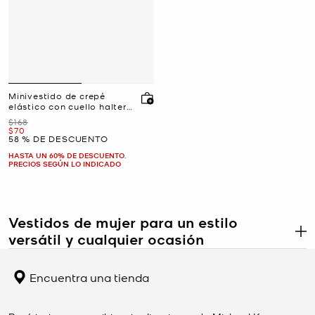
Minivestido de crepé
elástico con cuello halter
y tachuelas
Era
$168
Ahora
$70
58 % DE DESCUENTO
HASTA UN 60% DE DESCUENTO.
PRECIOS SEGÚN LO INDICADO
Vestidos de mujer para un estilo
versátil y cualquier ocasión
.
Los vestidos de mujer son una categoría fundamental diseñada
para adaptarse a una amplia variedad de situaciones, desde un
Encuentra una tienda
look informal para el día a día hasta ocasiones más formales. Esta
categoría incluye siluetas ajustadas, holgadas y fluidas que se
adaptan a diferentes preferencias y entornos. Las telas varían