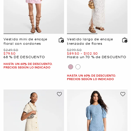
Vestido mini de encaje
Vestido largo de encaje
floral con cordones
trenzado de flores
Era
Era
$249.50
$299.50
Ahora
Ahora
a
Ahora
$79.50
$89.50
-
$102.50
68 % DE DESCUENTO
Hasta un 70 % de DESCUENTO
HASTA UN 60% DE DESCUENTO.
PRECIOS SEGÚN LO INDICADO
HASTA UN 60% DE DESCUENTO.
PRECIOS SEGÚN LO INDICADO