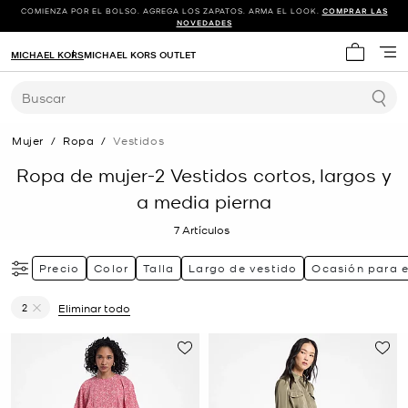
COMIENZA POR EL BOLSO. AGREGA LOS ZAPATOS. ARMA EL LOOK.
COMPRAR LAS
NOVEDADES
MICHAEL KORS
MICHAEL KORS OUTLET
Mi carrit
Buscar
Mujer
/
Ropa
/
Vestidos
Ropa de mujer-2 Vestidos cortos, largos y
a media pierna
7
Artículos
Precio
Color
Talla
Largo de vestido
Ocasión para e
2
Eliminar todo
Eliminar filtro Actualmente restringido porTalla: 2