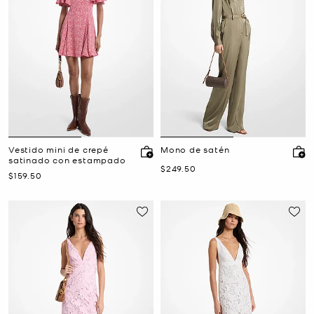
Vestido mini de crepé
Mono de satén
satinado con estampado
Ahora
$249.50
Ahora
$159.50