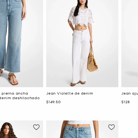
e pierna ancha
Jean Violette de denim
Jean aj
denim deshilachado
Ahora
Ahora
$149.50
$128