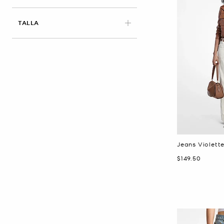
APLICADO
TALLA
Jeans Violett
Ahora
$149.50