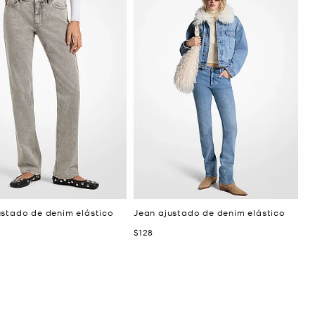
ustado de denim elástico
Jean ajustado de denim elástico
Ahora
$128