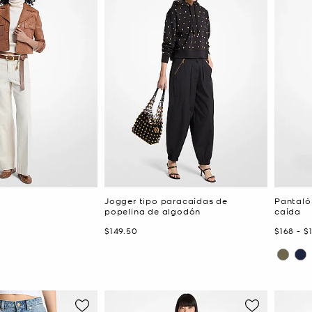
e
Jogger tipo paracaídas de
Pantaló
popelina de algodón
caída
Ahora
Ahora
a
A
$149.50
$168
-
$