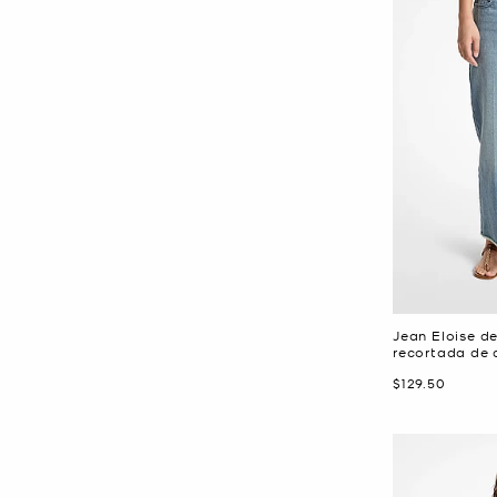
Jean Eloise d
recortada de 
Ahora
$129.50