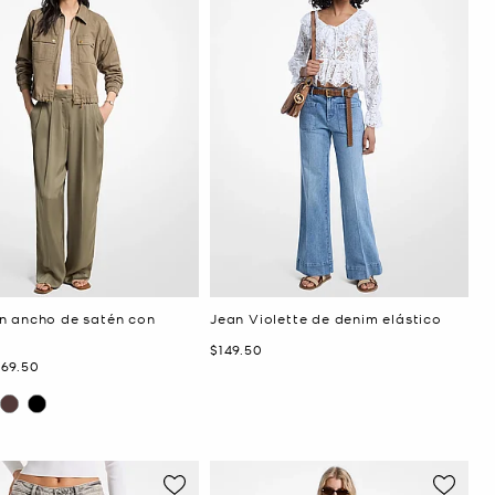
n ancho de satén con
Jean Violette de denim elástico
Ahora
$149.50
hora
169.50