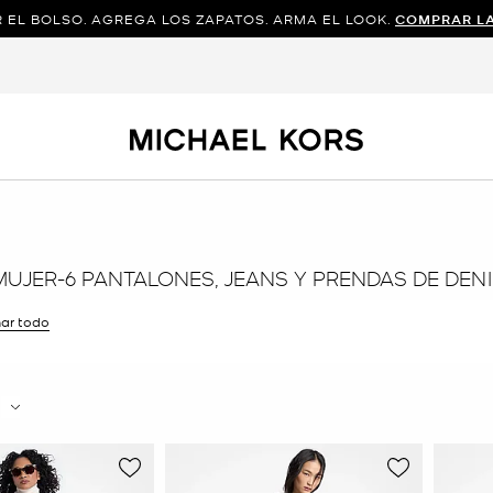
 EL BOLSO. AGREGA LOS ZAPATOS. ARMA EL LOOK.
COMPRAR L
MUJER-6 PANTALONES, JEANS Y PRENDAS DE DEN
nar todo
ltro Actualmente restringido porTalla: 6