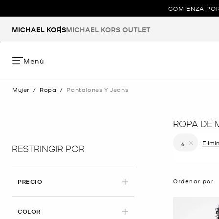
COMIENZA POR
MICHAEL KORS
MICHAEL KORS OUTLET
Menú
Mujer
/
Ropa
/
Pantalones Y Jeans
ROPA DE 
Elimi
6
RESTRINGIR POR
Eliminar fi
Ordenar por
PRECIO
COLOR