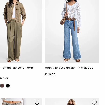
n ancho de satén con
Jean Violette de denim elástico
Ahora
$149.50
hora
169.50