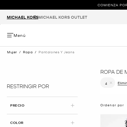
COMIENZA POR
MICHAEL KORS
MICHAEL KORS OUTLET
Menú
Mujer
/
Ropa
/
Pantalones Y Jeans
ROPA DE 
Elimi
4
RESTRINGIR POR
Eliminar fi
Ordenar por
PRECIO
COLOR