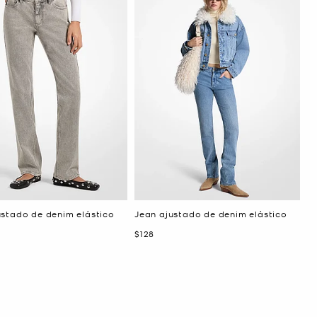
ustado de denim elástico
Jean ajustado de denim elástico
Ahora
$128