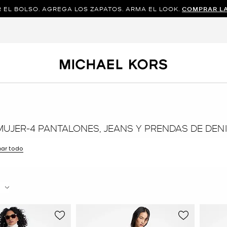
 EL BOLSO. AGREGA LOS ZAPATOS. ARMA EL LOOK.
COMPRAR L
MUJER-4 PANTALONES, JEANS Y PRENDAS DE DEN
nar todo
ltro Actualmente restringido porTalla: 4