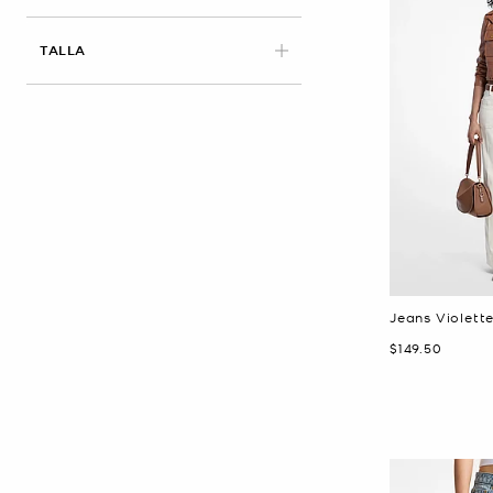
APLICADO
TALLA
Jeans Violett
Ahora
$149.50