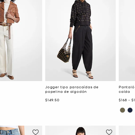
e
Jogger tipo paracaídas de
Pantaló
popelina de algodón
caída
Ahora
Ahora
a
A
$149.50
$168
-
$