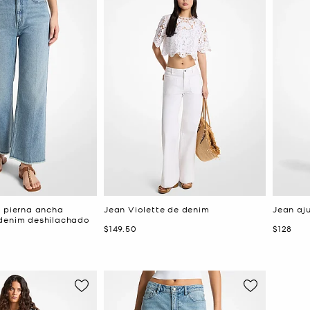
e pierna ancha
Jean Violette de denim
Jean aj
denim deshilachado
Ahora
Ahora
$149.50
$128