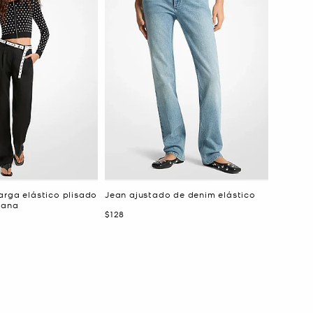
arga elástico plisado
Jean ajustado de denim elástico
lana
Ahora
$128