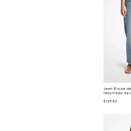
Jean Eloise d
recortada de 
Ahora
$129.50