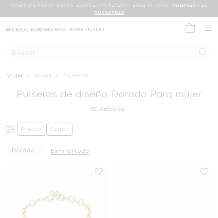
COMIENZA POR EL BOLSO. AGREGA LOS ZAPATOS. ARMA EL LOOK.
COMPRAR LAS
NOVEDADES
MICHAEL KORS
MICHAEL KORS OUTLET
Mi carrit
Buscar
Mujer
/
Joyas
/
Pulseras
Pulseras de diseño Dorado Para mujer
30
Artículos
Precio
Color
Dorado
Eliminar todo
Eliminar Filtro Actualmente Restringido PorColor: Dorad