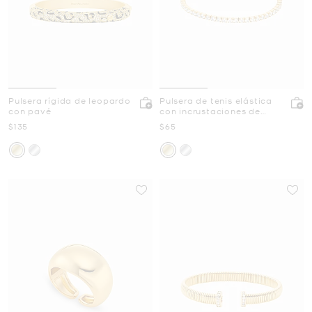
Pulsera rígida de leopardo
Pulsera de tenis elástica
con pavé
con incrustaciones de
pavé
Ahora
Ahora
$135
$65