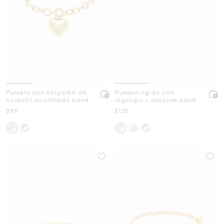
Pulsera con colgante de
Pulsera rígida con
corazón acolchado pavé
logotipo y detalles pavé
Ahora
Ahora
$95
$125