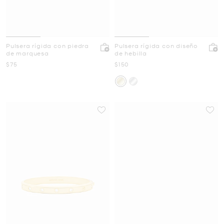
Pulsera rígida con piedra
Pulsera rígida con diseño
de marquesa
de hebilla
Ahora
Ahora
$75
$150