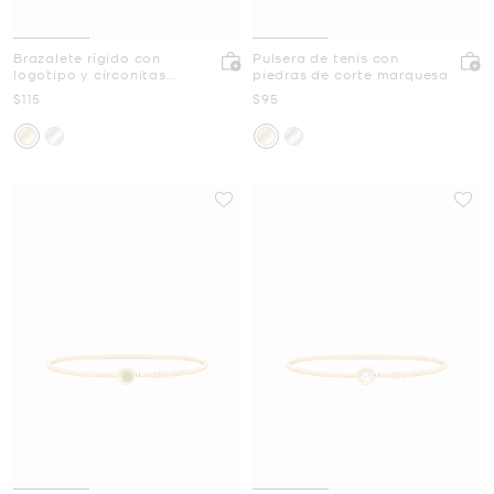
Brazalete rígido con
Pulsera de tenis con
logotipo y circonitas
piedras de corte marquesa
cúbicas
Ahora
Ahora
$115
$95