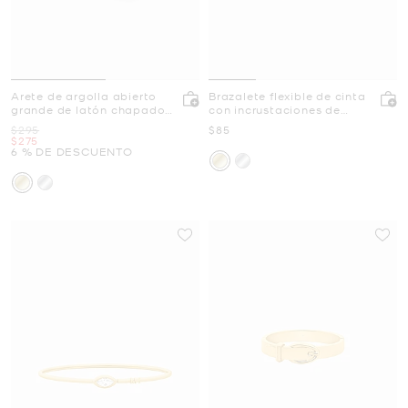
Arete de argolla abierto
Brazalete flexible de cinta
grande de latón chapado
con incrustaciones de
en metal precioso
pavé
Era
Ahora
$295
$85
Ahora
$275
6 % DE DESCUENTO