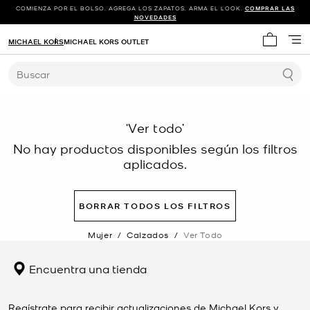
COMIENZA POR EL BOLSO. AGREGA LOS ZAPATOS. ARMA EL LOOK.
COMPRAR LAS
NOVEDADES
MICHAEL KORS
MICHAEL KORS OUTLET
Mi carrit
Buscar
‘Ver todo’
No hay productos disponibles según los filtros
aplicados.
BORRAR TODOS LOS FILTROS
Mujer
/
Calzados
/
Ver Todo
Encuentra una tienda
Regístrate para recibir actualizaciones de Michael Kors y