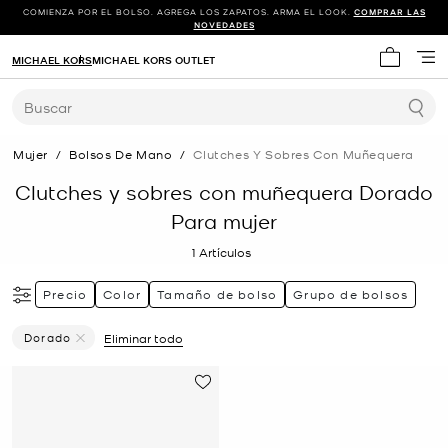
COMIENZA POR EL BOLSO. AGREGA LOS ZAPATOS. ARMA EL LOOK.
COMPRAR LAS
NOVEDADES
MICHAEL KORS
MICHAEL KORS OUTLET
Mi carrit
Buscar
Mujer
/
Bolsos De Mano
/
Clutches Y Sobres Con Muñequera
Clutches y sobres con muñequera Dorado
Para mujer
1
Artículos
Precio
Color
Tamaño de bolso
Grupo de bolsos
Dorado
Eliminar todo
Eliminar Filtro Actualmente Restringido PorColor: Dorad