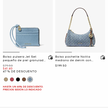
Bolso pulsera Jet Set
Bolso pochette Nolita
pequeño de piel granulada
mediano de denim con
con tarjetero
estampado del logotipo
Era
Ahora
$79.50
$199.50
exclusivo y cadena
Ahora
$41.40
47 % DE DESCUENTO
HASTA UN 60% DE DESCUENTO.
PRECIOS SEGÚN LO INDICADO