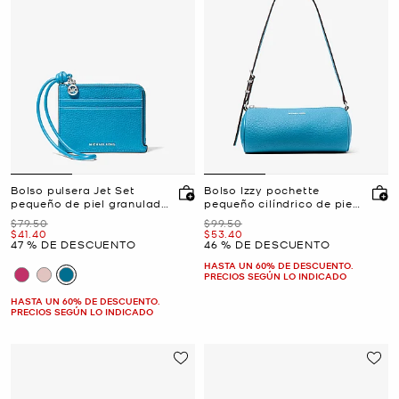
Bolso pulsera Jet Set
Bolso Izzy pochette
pequeño de piel granulada
pequeño cilíndrico de piel
con tarjetero
granulada
Era
Era
$79.50
$99.50
Ahora
Ahora
$41.40
$53.40
47 % DE DESCUENTO
46 % DE DESCUENTO
HASTA UN 60% DE DESCUENTO.
PRECIOS SEGÚN LO INDICADO
HASTA UN 60% DE DESCUENTO.
PRECIOS SEGÚN LO INDICADO