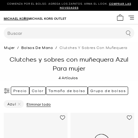
COMIENZA POR EL BOLSO. AGREGA LOS ZAPATOS. ARMA EL LOOK.
COMPRAR LAS
NOVEDADES
MICHAEL KORS
MICHAEL KORS OUTLET
Mi carrit
Buscar
Mujer
/
Bolsos De Mano
/
Clutches Y Sobres Con Muñequera
Clutches y sobres con muñequera Azul
Para mujer
4
Artículos
Precio
Color
Tamaño de bolso
Grupo de bolsos
Azul
Eliminar todo
Eliminar Filtro Actualmente Restringido PorColor: Azul