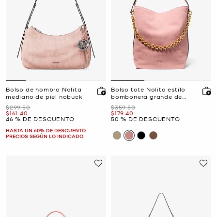
Bolso de hombro Nolita
Bolso tote Nolita estilo
mediano de piel nobuck
bombonera grande de
gamuza
Era
Era
$299.50
$359.50
Ahora
Ahora
$161.40
$179.40
46 % DE DESCUENTO
50 % DE DESCUENTO
HASTA UN 60% DE DESCUENTO.
PRECIOS SEGÚN LO INDICADO