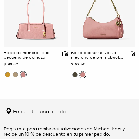
Bolso de hombro Laila
Bolso pochette Nolita
pequeño de gamuza
mediano de piel nobuck
con cadena
Ahora
Ahora
$199.50
$199.50
Encuentra una tienda
Regístrate para recibir actualizaciones de Michael Kors y
recibe un 10 % de descuento en tu primer pedido.