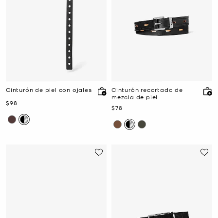
Cinturón de piel con ojales
Cinturón recortado de
mezcla de piel
Ahora
$98
Ahora
$78