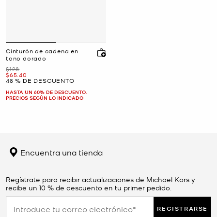
Cinturón de cadena en
tono dorado
Era
$128
Ahora
$65.40
48 % DE DESCUENTO
HASTA UN 60% DE DESCUENTO.
PRECIOS SEGÚN LO INDICADO
Encuentra una tienda
Regístrate para recibir actualizaciones de Michael Kors y
recibe un 10 % de descuento en tu primer pedido.
REGISTRARSE