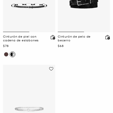
Cinturón de piel con
Cinturón de pelo de
cadena de eslabones
becerro
Ahora
Ahora
$78
$68