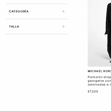
CATEGORÍA
APLICADO
TALLA
MICHAEL KOR
Pantalón drap
georgette con
adornadas a
Ahora
$7,200