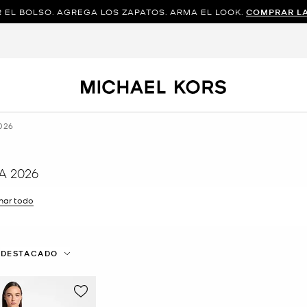
 EL BOLSO. AGREGA LOS ZAPATOS. ARMA EL LOOK.
COMPRAR L
026
A 2026
inar todo
ltro Actualmente restringido porTalla: M
DESTACADO