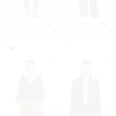
MICHAEL KORS COLLECTION
MICHAEL KORS COLLECTION
Pantalón Samantha de
Pantalón Haylee
crepé texturizado doble
acampanado de crepé
granulado elástico
Ahora
Ahora
$990
$1,290