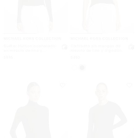
MICHAEL KORS COLLECTION
MICHAEL KORS COLLECTION
Suéter Hutton acanalado
Camiseta sin mangas de
en mezcla de lino y
mezcla de lino y algodón
algodón
superfino con canalé
Ahora
Ahora
$595
$450