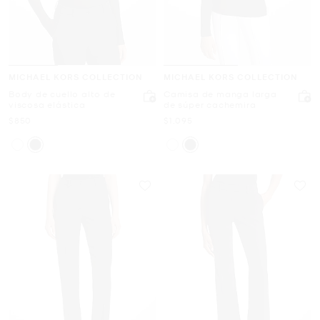
MICHAEL KORS COLLECTION
MICHAEL KORS COLLECTION
Body de cuello alto de
Camisa de manga larga
viscosa elástica
de súper cachemira
Ahora
Ahora
$850
$1,095