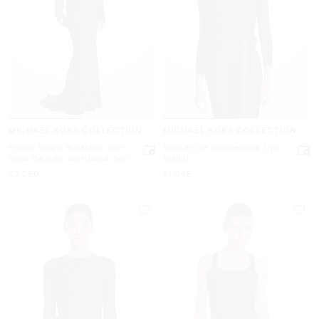
MICHAEL KORS COLLECTION
MICHAEL KORS COLLECTION
Falda larga elástica con
Suéter de cachemira tipo
cola de pez, bordada con
ballet
lentejuelas
Ahora
Ahora
$3,250
$1,095