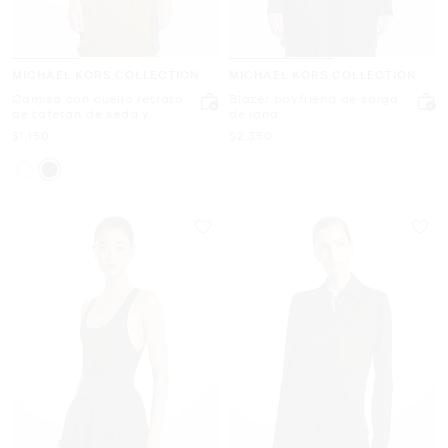
MICHAEL KORS COLLECTION
MICHAEL KORS COLLECTION
Camisa con cuello retrato
Blazer boyfriend de sarga
de tafetán de seda y
de lana
algodón
Ahora
Ahora
$1,150
$2,350