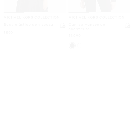
MICHAEL KORS COLLECTION
MICHAEL KORS COLLECTION
Body elástico de viscosa
Camisa Hansen de
charmeuse
Ahora
$590
Ahora
$1,090