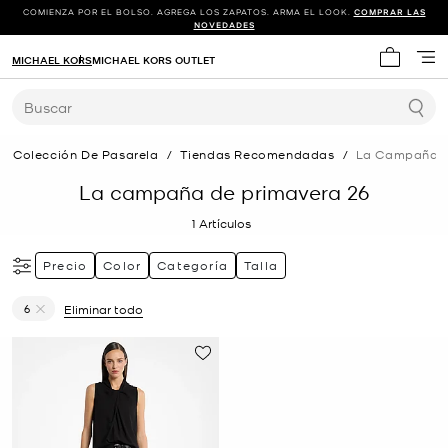
COMIENZA POR EL BOLSO. AGREGA LOS ZAPATOS. ARMA EL LOOK.
COMPRAR LAS
NOVEDADES
MICHAEL KORS
MICHAEL KORS OUTLET
Mi carrit
Buscar
Colección De Pasarela
/
Tiendas Recomendadas
/
La Campaña D
La campaña de primavera 26
1
Artículos
Precio
Color
Categoría
Talla
6
Eliminar todo
Eliminar filtro Actualmente restringido porTalla: 6