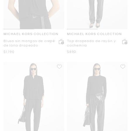
MICHAEL KORS COLLECTION
MICHAEL KORS COLLECTION
Blusa sin mangas de crepé
Top drapeado de rayón y
de lana drapeado
cachemira
Ahora
Ahora
$1,190
$890