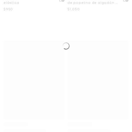
elástica
de popelina de algodón a
rayas
Ahora
Ahora
$950
$1,050