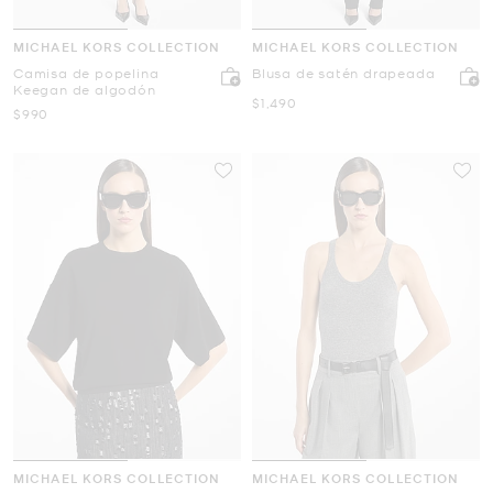
MICHAEL KORS COLLECTION
MICHAEL KORS COLLECTION
Camisa de popelina
Blusa de satén drapeada
Keegan de algodón
Ahora
$1,490
Ahora
$990
MICHAEL KORS COLLECTION
MICHAEL KORS COLLECTION