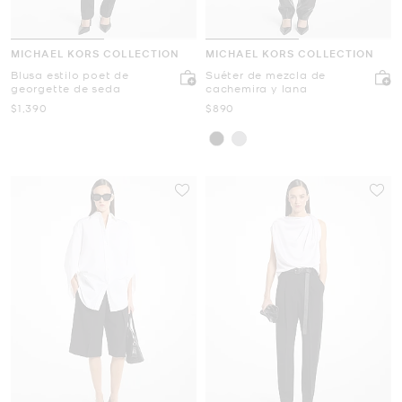
MICHAEL KORS COLLECTION
MICHAEL KORS COLLECTION
Blusa estilo poet de
Suéter de mezcla de
georgette de seda
cachemira y lana
Ahora
Ahora
$1,390
$890