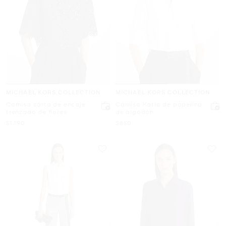
MICHAEL KORS COLLECTION
MICHAEL KORS COLLECTION
Camisa corta de encaje
Camisa Katia de popelina
trenzado de flores
de algodón
Ahora
Ahora
$1,190
$850