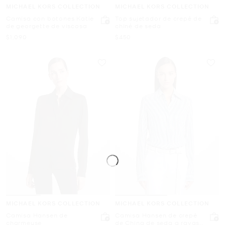
MICHAEL KORS COLLECTION
MICHAEL KORS COLLECTION
Camisa con botones Katie
Top sujetador de crepé de
de georgette de viscosa
chiné de seda
Ahora
Ahora
$1,090
$450
MICHAEL KORS COLLECTION
MICHAEL KORS COLLECTION
Camisa Hansen de
Camisa Hansen de crepé
charmeuse
de China de seda a rayas