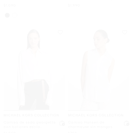
con lentejuelas
Ahora
Ahora
$1,090
$1,990
MICHAEL KORS COLLECTION
MICHAEL KORS COLLECTION
Camisa de seda georgette
Camisa Hansen de
con botones estilo
charmeuse sin mangas
boyfriend
Ahora
Ahora