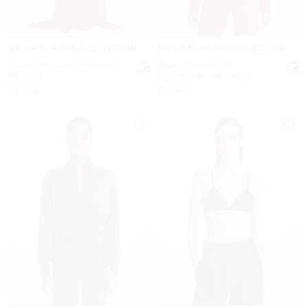
MICHAEL KORS COLLECTION
MICHAEL KORS COLLECTION
Blusa de ópera en crepé
Blusa Hansen de
de lana
charmeuse satinada
Ahora
Ahora
$2,290
$1,090