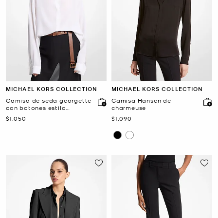
MICHAEL KORS COLLECTION
MICHAEL KORS COLLECTION
Camisa de seda georgette
Camisa Hansen de
con botones estilo
charmeuse
boyfriend
Ahora
Ahora
$1,050
$1,090