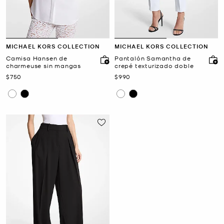
MICHAEL KORS COLLECTION
MICHAEL KORS COLLECTION
Camisa Hansen de
Pantalón Samantha de
charmeuse sin mangas
crepé texturizado doble
Ahora
Ahora
$750
$990