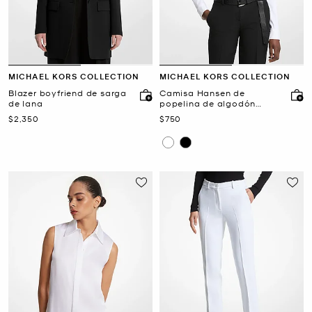
MICHAEL KORS COLLECTION
MICHAEL KORS COLLECTION
Blazer boyfriend de sarga
Camisa Hansen de
de lana
popelina de algodón
elástico
Ahora
Ahora
$2,350
$750