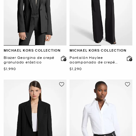
MICHAEL KORS COLLECTION
MICHAEL KORS COLLECTION
Blazer Georgina de crepé
Pantalón Haylee
granulado elástico
acampanado de crepé
granulado elástico
Ahora
Ahora
$1,990
$1,290