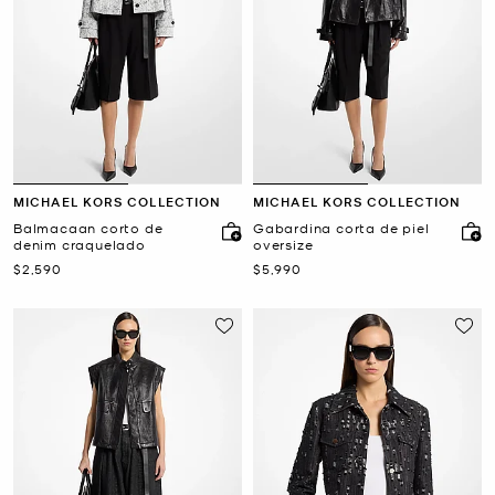
MICHAEL KORS COLLECTION
MICHAEL KORS COLLECTION
Balmacaan corto de
Gabardina corta de piel
denim craquelado
oversize
Ahora
Ahora
$2,590
$5,990