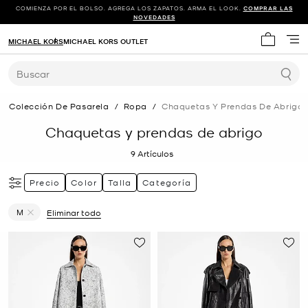
COMIENZA POR EL BOLSO. AGREGA LOS ZAPATOS. ARMA EL LOOK.
COMPRAR LAS
NOVEDADES
MICHAEL KORS
MICHAEL KORS OUTLET
Mi carrit
Buscar
Colección De Pasarela
/
Ropa
/
Chaquetas Y Prendas De Abrigo
Chaquetas y prendas de abrigo
9
Artículos
Precio
Color
Talla
Categoría
M
Eliminar todo
Eliminar filtro Actualmente restringido porTalla: M