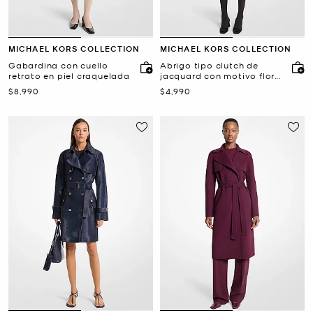
MICHAEL KORS COLLECTION
MICHAEL KORS COLLECTION
Gabardina con cuello
Abrigo tipo clutch de
retrato en piel craquelada
jacquard con motivo floral
de rosas
Ahora
Ahora
$8,990
$4,990