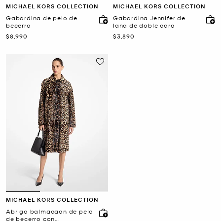
MICHAEL KORS COLLECTION
MICHAEL KORS COLLECTION
Gabardina de pelo de
Gabardina Jennifer de
becerro
lana de doble cara
Ahora
Ahora
$8,990
$3,890
MICHAEL KORS COLLECTION
Abrigo balmacaan de pelo
de becerro con