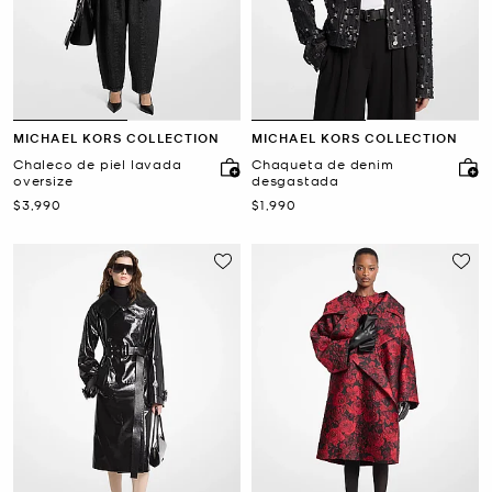
MICHAEL KORS COLLECTION
MICHAEL KORS COLLECTION
Chaleco de piel lavada
Chaqueta de denim
oversize
desgastada
Ahora
Ahora
$3,990
$1,990