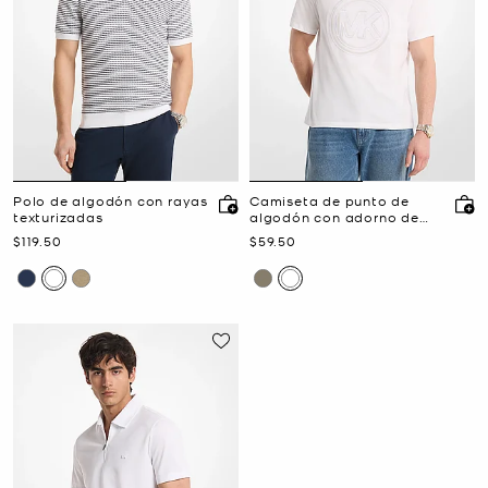
Polo de algodón con rayas
Camiseta de punto de
texturizadas
algodón con adorno de
logotipo
Ahora
Ahora
$119.50
$59.50