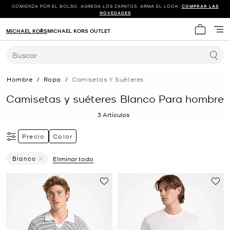
COMIENZA POR EL BOLSO. AGREGA LOS ZAPATOS. ARMA EL LOOK.
COMPRAR LAS
NOVEDADES
MICHAEL KORS
MICHAEL KORS OUTLET
Mi carrit
Buscar
Hombre
/
Ropa
/
Camisetas Y Suéteres
Camisetas y suéteres Blanco Para hombre
3
Artículos
Precio
Color
Blanco
Eliminar todo
Eliminar Filtro Actualmente Restringido PorColor: Blanco