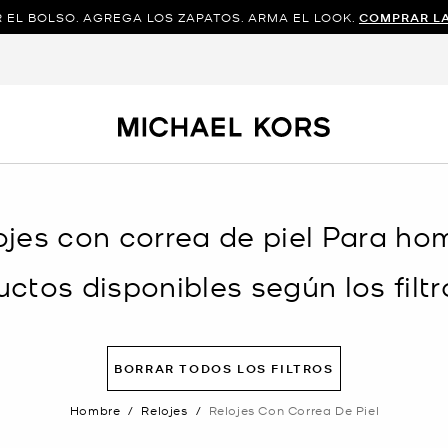
 EL BOLSO. AGREGA LOS ZAPATOS. ARMA EL LOOK.
COMPRAR L
ojes con correa de piel Para ho
ctos disponibles según los filtr
BORRAR TODOS LOS FILTROS
Hombre
/
Relojes
/
Relojes Con Correa De Piel