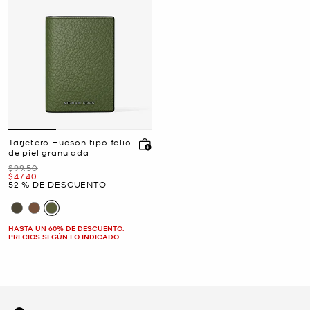
Tarjetero Hudson tipo folio
de piel granulada
Era
$99.50
Ahora
$47.40
52 % DE DESCUENTO
HASTA UN 60% DE DESCUENTO.
PRECIOS SEGÚN LO INDICADO