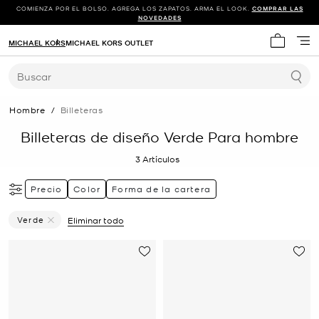
COMIENZA POR EL BOLSO. AGREGA LOS ZAPATOS. ARMA EL LOOK.
COMPRAR LAS
NOVEDADES
MICHAEL KORS
MICHAEL KORS OUTLET
Mi carrit
Buscar
Hombre
/
Billeteras
Billeteras de diseño Verde Para hombre
3
Artículos
Precio
Color
Forma de la cartera
Verde
Eliminar todo
Eliminar Filtro Actualmente Restringido PorColor: Verde