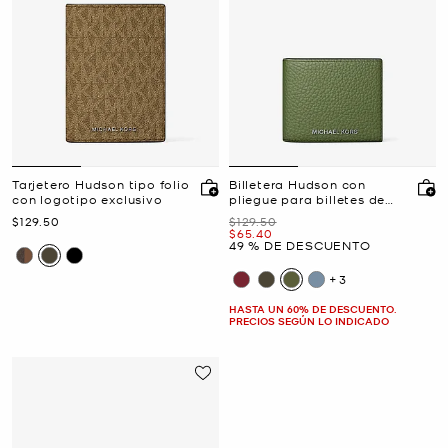
Tarjetero Hudson tipo folio
Billetera Hudson con
con logotipo exclusivo
pliegue para billetes de
cuero granulado
Ahora
Era
$129.50
$129.50
Ahora
$65.40
49 % DE DESCUENTO
+3
HASTA UN 60% DE DESCUENTO.
PRECIOS SEGÚN LO INDICADO