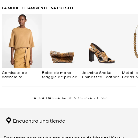
LA MODELO TAMBIÉN LLEVA PUESTO
Camiseta de
Bolso de mano
Jasmine Snake
Metalli
cachemira
Maggie de piel con
Embossed Leather
Beads N
relieve de serpiente
Sandal
FALDA CASCADA DE VISCOSA Y LINO
Encuentra una tienda
Regístrate para recibir actualizaciones de Michael Kors y