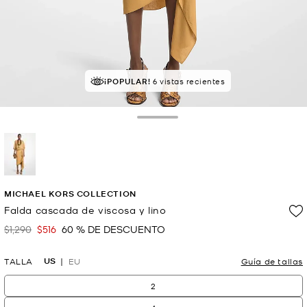
¡POPULAR!
6 vistas recientes
Toggle Drawer
selected
MICHAEL KORS COLLECTION
Falda cascada de viscosa y lino
$1,290
$516
60 % DE DESCUENTO
Era
Ahora
US
TALLA
EU
Guía de tallas
2