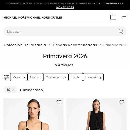
COMIENZA POR EL BOLSO. AGREGA LOS ZAPATOS. ARMA EL LOOK.
COMPRAR LAS
NOVEDADES
MICHAEL KORS
MICHAEL KORS OUTLET
Mi carrit
Buscar
Colección De Pasarela
/
Tiendas Recomendadas
/
Primavera 20
Primavera 2026
9
Artículos
Precio
Color
Categoría
Talla
Evening
10
Eliminar todo
Eliminar filtro Actualmente restringido porTalla: 10