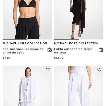
MICHAEL KORS COLLECTION
MICHAEL KORS COLLECTION
Top sujetador de crepé de
Falda cascada de crepé
chiné de seda
de lana
Ahora
Ahora
$450
$1,590