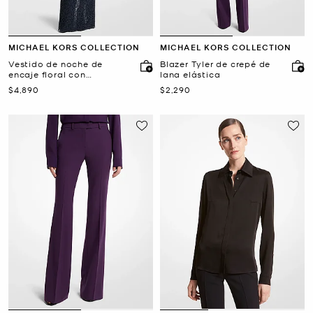
MICHAEL KORS COLLECTION
MICHAEL KORS COLLECTION
Vestido de noche de
Blazer Tyler de crepé de
encaje floral con
lana elástica
cordoncillo y lentejuelas
Ahora
Ahora
$4,890
$2,290