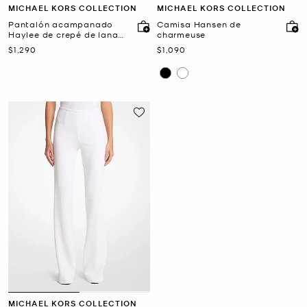
MICHAEL KORS COLLECTION
MICHAEL KORS COLLECTION
Pantalón acampanado
Camisa Hansen de
Haylee de crepé de lana
charmeuse
elástica
Ahora
Ahora
$1,290
$1,090
MICHAEL KORS COLLECTION