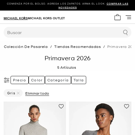
COMIENZA POR EL BOLSO. AGREGA LOS ZAPATOS. ARMA EL LOOK.
COMPRAR LAS
NOVEDADES
MICHAEL KORS
MICHAEL KORS OUTLET
Mi carrit
Buscar
Colección De Pasarela
/
Tiendas Recomendadas
/
Primavera 20
Primavera 2026
5
Artículos
Precio
Color
Categoría
Talla
Gris
Eliminar todo
Eliminar Filtro Actualmente Restringido PorColor: Gris