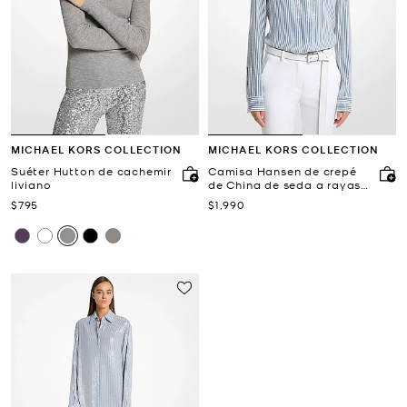
MICHAEL KORS COLLECTION
MICHAEL KORS COLLECTION
Suéter Hutton de cachemir
Camisa Hansen de crepé
liviano
de China de seda a rayas
con lentejuelas
Ahora
Ahora
$795
$1,990