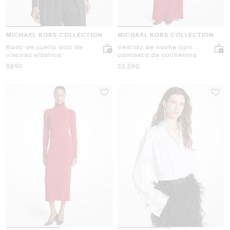
MICHAEL KORS COLLECTION
MICHAEL KORS COLLECTION
Body de cuello alto de
Vestido de noche tipo
viscosa elástica
camiseta de cachemira
Ahora
Ahora
$890
$2,290