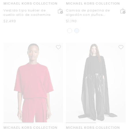
MICHAEL KORS COLLECTION
MICHAEL KORS COLLECTION
Vestido tipo suéter de
Camisa de popelina de
cuello alto de cachemira
algodón con puños
franceses y ribete
Ahora
Ahora
$2,490
$1,190
deshilachado
MICHAEL KORS COLLECTION
MICHAEL KORS COLLECTION