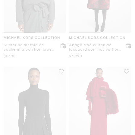
MICHAEL KORS COLLECTION
MICHAEL KORS COLLECTION
Suéter de mezcla de
Abrigo tipo clutch de
cachemira con hombros
jacquard con motivo floral
caídos
de rosas
Ahora
Ahora
$1,490
$4,990