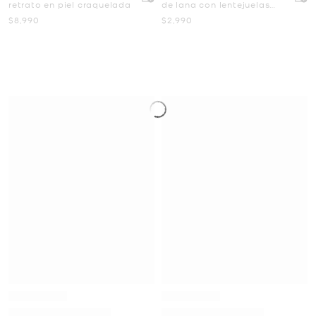
retrato en piel craquelada
de lana con lentejuelas
bordadas a mano
Ahora
Ahora
$8,990
$2,990