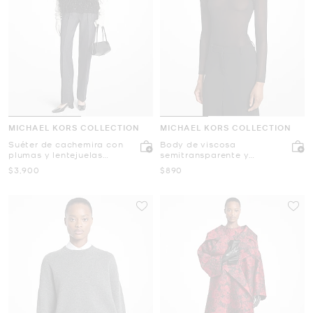
MICHAEL KORS COLLECTION
MICHAEL KORS COLLECTION
Suéter de cachemira con
Body de viscosa
plumas y lentejuelas
semitransparente y
bordadas a mano
superfina con cuello alto
Ahora
Ahora
$3,900
$890