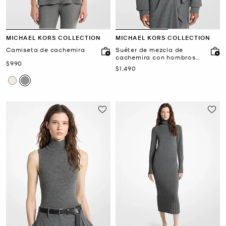
MICHAEL KORS COLLECTION
MICHAEL KORS COLLECTION
Camiseta de cachemira
Suéter de mezcla de
cachemira con hombros
Ahora
$990
caídos
Ahora
$1,490