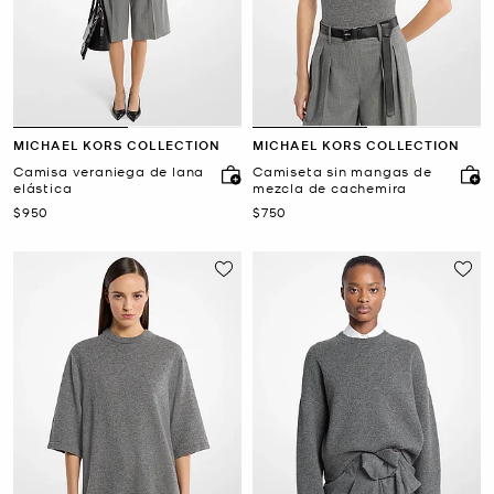
MICHAEL KORS COLLECTION
MICHAEL KORS COLLECTION
Camisa veraniega de lana
Camiseta sin mangas de
elástica
mezcla de cachemira
Ahora
Ahora
$950
$750