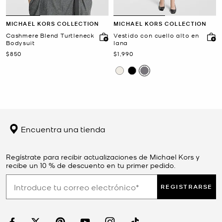
MICHAEL KORS COLLECTION
MICHAEL KORS COLLECTION
Cashmere Blend Turtleneck
Vestido con cuello alto en
Bodysuit
lana
Ahora
Ahora
$850
$1,990
Encuentra una tienda
Regístrate para recibir actualizaciones de Michael Kors y
recibe un 10 % de descuento en tu primer pedido.
REGISTRARSE