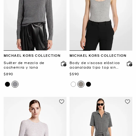
MICHAEL KORS COLLECTION
MICHAEL KORS COLLECTION
Suéter de mezcla de
Body de viscosa elástica
cachemira y lana
acanalada tipo top sin
mangas
Ahora
Ahora
$890
$590