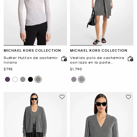
MICHAEL KORS COLLECTION
MICHAEL KORS COLLECTION
Suéter Hutton de cachemir
Vestido polo de cachemira
liviano
con lazo en la parte
delantera
Ahora
Ahora
$795
$1,790