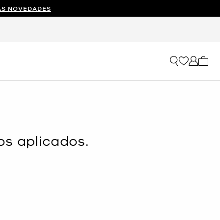
AS NOVEDADES
Mi car
os aplicados.