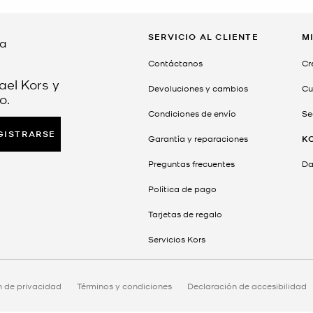
SERVICIO AL CLIENTE
M
da
Contáctanos
Cr
ael Kors y
Devoluciones y cambios
Cu
o.
Condiciones de envío
Se
GISTRARSE
Garantía y reparaciones
K
Preguntas frecuentes
Dar
Política de pago
Tarjetas de regalo
Servicios Kors
n de privacidad
Términos y condiciones
Declaración de accesibilidad