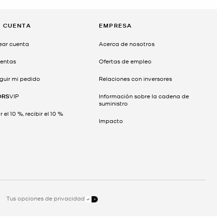
I CUENTA
EMPRESA
ear cuenta
Acerca de nosotros
entas
Ofertas de empleo
guir mi pedido
Relaciones con inversores
ORS
VIP
Información sobre la cadena de
suministro
 el 10 %, recibir el 10 %
Impacto
Tus opciones de privacidad