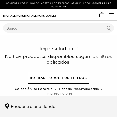
COMIENZA POR EL BOLSO. AGREGA LOS ZAPATOS. ARMA EL LOOK.
COMPRAR LAS
NOVEDADES
MICHAEL KORS
MICHAEL KORS OUTLET
Mi carrit
Buscar
‘Imprescindibles’
No hay productos disponibles según los filtros
aplicados.
BORRAR TODOS LOS FILTROS
Colección De Pasarela
/
Tiendas Recomendadas
/
Imprescindibles
Encuentra una tienda