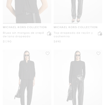
MICHAEL KORS COLLECTION
MICHAEL KORS COLLECTION
Blusa sin mangas de crepé
Top drapeado de rayón y
de lana drapeado
cachemira
Ahora
Ahora
$1,190
$890