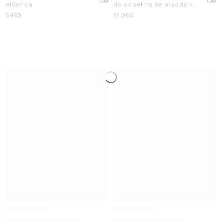
elástica
de popelina de algodón a
rayas
Ahora
Ahora
$950
$1,050