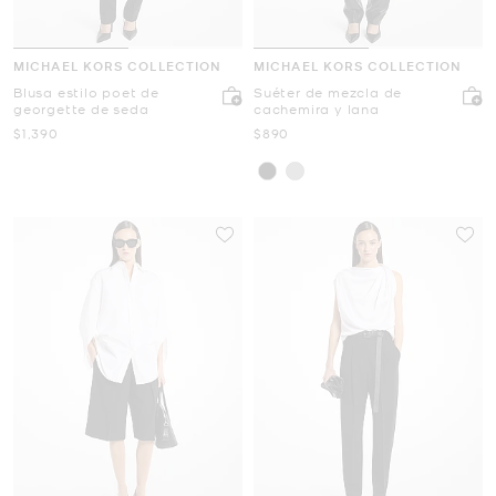
MICHAEL KORS COLLECTION
MICHAEL KORS COLLECTION
Blusa estilo poet de
Suéter de mezcla de
georgette de seda
cachemira y lana
Ahora
Ahora
$1,390
$890