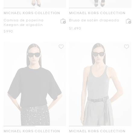
MICHAEL KORS COLLECTION
MICHAEL KORS COLLECTION
Camisa de popelina
Blusa de satén drapeada
Keegan de algodón
Ahora
$1,490
Ahora
$990
MICHAEL KORS COLLECTION
MICHAEL KORS COLLECTION