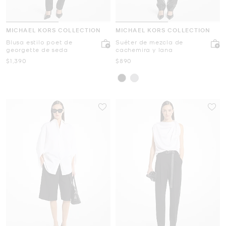
MICHAEL KORS COLLECTION
MICHAEL KORS COLLECTION
Blusa estilo poet de
Suéter de mezcla de
georgette de seda
cachemira y lana
Ahora
Ahora
$1,390
$890