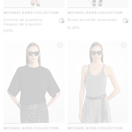
MICHAEL KORS COLLECTION
MICHAEL KORS COLLECTION
Camisa de popelina
Blusa de satén drapeada
Keegan de algodón
Ahora
$1,490
Ahora
$990
MICHAEL KORS COLLECTION
MICHAEL KORS COLLECTION