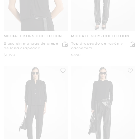
MICHAEL KORS COLLECTION
MICHAEL KORS COLLECTION
Blusa sin mangas de crepé
Top drapeado de rayón y
de lana drapeado
cachemira
Ahora
Ahora
$1,190
$890