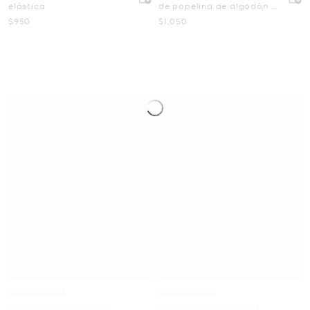
elástica
de popelina de algodón a
rayas
Ahora
Ahora
$950
$1,050