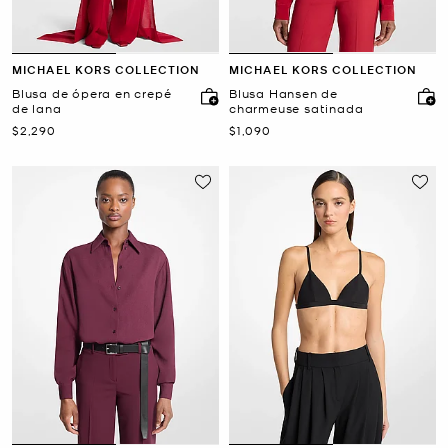
MICHAEL KORS COLLECTION
MICHAEL KORS COLLECTION
Blusa de ópera en crepé
Blusa Hansen de
de lana
charmeuse satinada
Ahora
Ahora
$2,290
$1,090