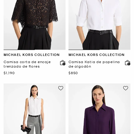
MICHAEL KORS COLLECTION
MICHAEL KORS COLLECTION
Camisa corta de encaje
Camisa Katia de popelina
trenzado de flores
de algodón
Ahora
Ahora
$1,190
$850