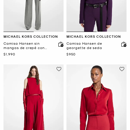
MICHAEL KORS COLLECTION
MICHAEL KORS COLLECTION
Camisa Hansen sin
Camisa Hansen de
mangas de crepé con
georgette de seda
lentejuelas
Ahora
Ahora
$1,990
$950