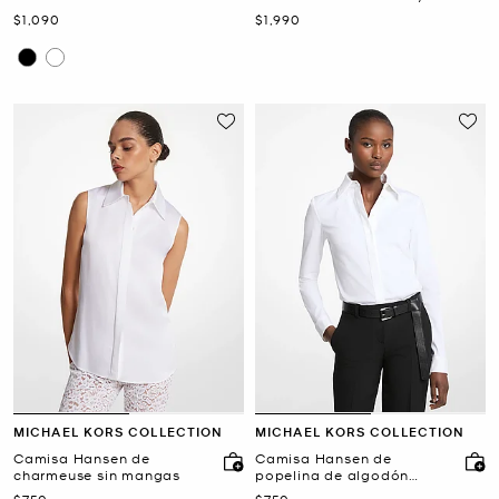
con lentejuelas
Ahora
Ahora
$1,090
$1,990
MICHAEL KORS COLLECTION
MICHAEL KORS COLLECTION
Camisa Hansen de
Camisa Hansen de
charmeuse sin mangas
popelina de algodón
elástico
Ahora
Ahora