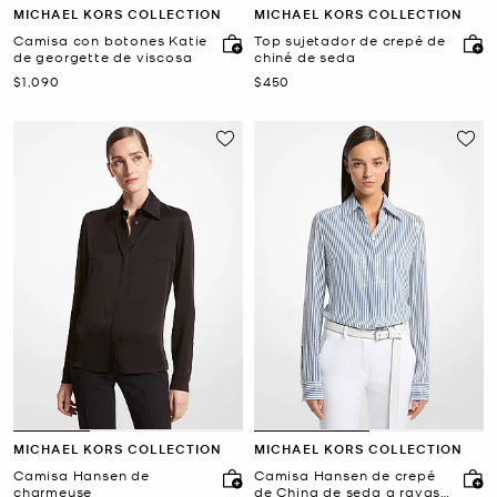
MICHAEL KORS COLLECTION
MICHAEL KORS COLLECTION
Camisa con botones Katie
Top sujetador de crepé de
de georgette de viscosa
chiné de seda
Ahora
Ahora
$1,090
$450
MICHAEL KORS COLLECTION
MICHAEL KORS COLLECTION
Camisa Hansen de
Camisa Hansen de crepé
charmeuse
de China de seda a rayas