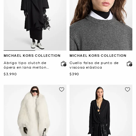
MICHAEL KORS COLLECTION
MICHAEL KORS COLLECTION
Abrigo tipo clutch de
Cuello falso de punto de
ópera en lana melton
viscosa elástica
doble faz
Ahora
Ahora
$3,990
$390