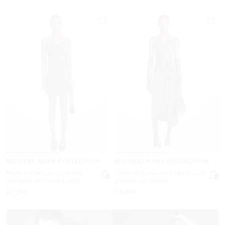
MICHAEL KORS COLLECTION
MICHAEL KORS COLLECTION
Minivestido con escote
Vestido tubo de tweed con
corazón en tweed con
diseño de trama
diseño de trama
entrecruzada y bordes
Ahora
Ahora
$2,390
$2,990
entrecruzada
deshilachados
deshilachado