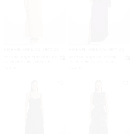
MICHAEL KORS COLLECTION
MICHAEL KORS COLLECTION
Vestido largo drapeado de
Vestido largo de un solo
corte recto en crepé de
hombro en punto mate
lana elástica
drapeado
Ahora
Ahora
$3,490
$3,490