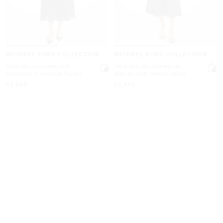
MICHAEL KORS COLLECTION
MICHAEL KORS COLLECTION
Vestido con escote
Vestido de tweed de
corazón y encaje floral
denim con lentejuelas
Ahora
Ahora
$2,890
$2,990