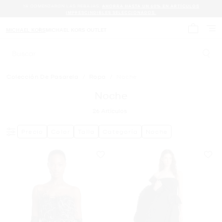
YA COMENZARON LAS REBAJAS.
AHORRA HASTA UN 60% EN ARTÍCULOS
IMPRESCINDIBLES SELECCIONADOS.
MICHAEL KORS
MICHAEL KORS OUTLET
Mi carrit
Buscar
Colección De Pasarela
/
Ropa
/
Noche
Noche
26
Artículos
Precio
Color
Talla
Categoría
Noche