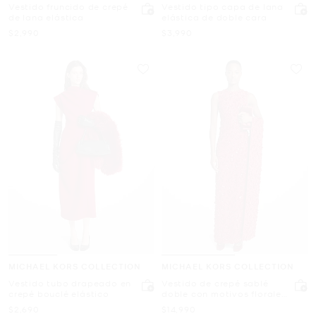
Vestido fruncido de crepé
Vestido tipo capa de lana
de lana elástica
elástica de doble cara
Ahora
Ahora
$2,990
$3,990
MICHAEL KORS COLLECTION
MICHAEL KORS COLLECTION
Vestido tubo drapeado en
Vestido de crepé sablé
crepé bouclé elástico
doble con motivos florales
bordados a mano
Ahora
Ahora
$2,690
$14,990