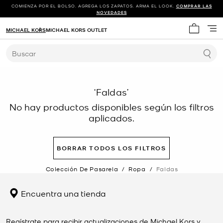
COMIENZA POR EL BOLSO. AGREGA LOS ZAPATOS. ARMA EL LOOK.
COMPRAR LAS
NOVEDADES
MICHAEL KORS
MICHAEL KORS OUTLET
Mi carrit
Buscar
‘Faldas’
No hay productos disponibles según los filtros
aplicados.
BORRAR TODOS LOS FILTROS
Colección De Pasarela
/
Ropa
/
Faldas
Encuentra una tienda
Regístrate para recibir actualizaciones de Michael Kors y