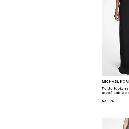
MICHAEL KOR
Falda lápiz e
crepé sablé d
Ahora
$3,290