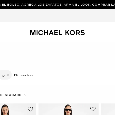
 EL BOLSO. AGREGA LOS ZAPATOS. ARMA EL LOOK.
COMPRAR L
r filtro Actualmente restringido porColor: Negro
Eliminar todo
10
Eliminar filtro Actualmente restringido porTalla: 10
DESTACADO