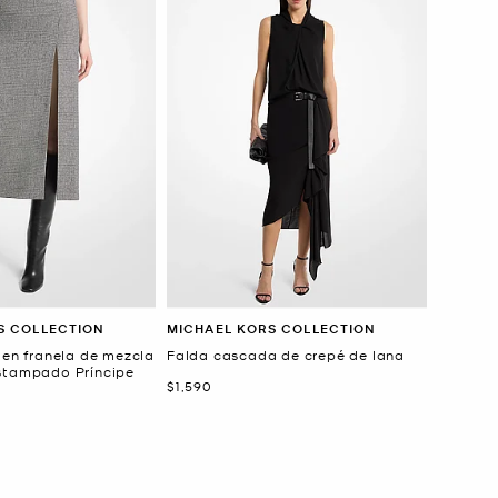
S COLLECTION
MICHAEL KORS COLLECTION
 en franela de mezcla
Falda cascada de crepé de lana
stampado Príncipe
Ahora
$1,590