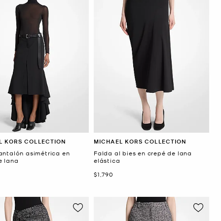
L KORS COLLECTION
MICHAEL KORS COLLECTION
antalón asimétrica en
Falda al bies en crepé de lana
e lana
elástica
Ahora
$1,790