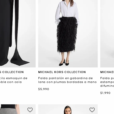
S COLLECTION
MICHAEL KORS COLLECTION
MICHAE
stilo esmoquin de
Falda pantalón en gabardina de
Falda p
oble con cola
lana con plumas bordadas a mano
estampa
difumin
Ahora
$5,990
Ahora
$1,990