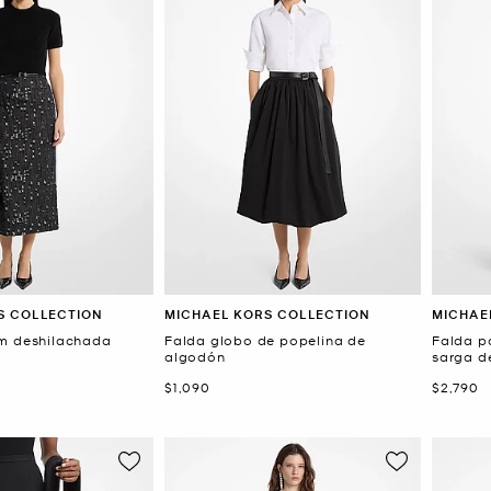
S COLLECTION
MICHAEL KORS COLLECTION
MICHAE
im deshilachada
Falda globo de popelina de
Falda p
algodón
sarga d
Ahora
Ahora
$1,090
$2,790