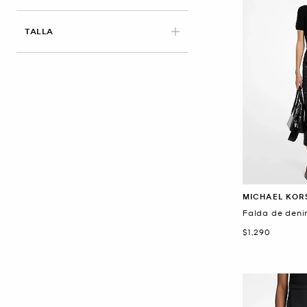
APLICADO
TALLA
MICHAEL KOR
Falda de den
Ahora
$1,290