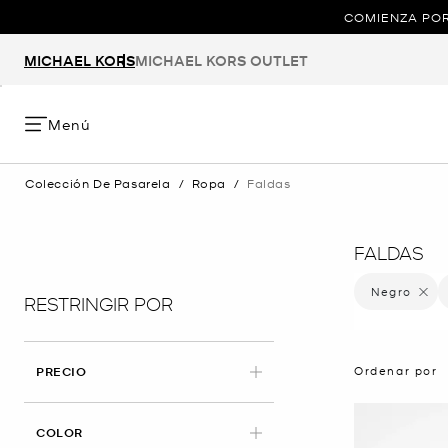
COMIENZA POR
MICHAEL KORS
MICHAEL KORS OUTLET
Menú
Colección De Pasarela
/
Ropa
/
Faldas
FALDAS
Negro
Elimina
RESTRINGIR POR
Ordenar por
PRECIO
APLICADO
COLOR