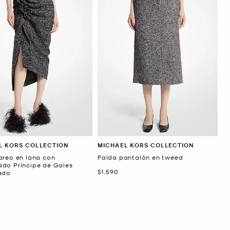
L KORS COLLECTION
MICHAEL KORS COLLECTION
areo en lana con
Falda pantalón en tweed
do Príncipe de Gales
Ahora
$1,590
ado