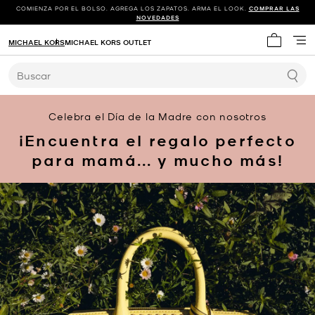
COMIENZA POR EL BOLSO. AGREGA LOS ZAPATOS. ARMA EL LOOK.
COMPRAR LAS
NOVEDADES
MICHAEL KORS
MICHAEL KORS OUTLET
Mi carrit
Buscar
Celebra el Día de la Madre con nosotros
¡Encuentra el regalo perfecto
para mamá... y mucho más!