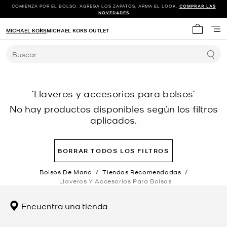
COMIENZA POR EL BOLSO. AGREGA LOS ZAPATOS. ARMA EL LOOK.
COMPRAR LAS
NOVEDADES
MICHAEL KORS
MICHAEL KORS OUTLET
Mi carrit
Buscar
‘Llaveros y accesorios para bolsos’
No hay productos disponibles según los filtros
aplicados.
BORRAR TODOS LOS FILTROS
Bolsos De Mano
/
Tiendas Recomendadas
/
Llaveros Y Accesorios Para Bolsos
Encuentra una tienda