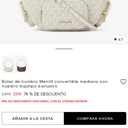
4.7
L
1
r
Toggle Drawer
E
e
l
p
selected
Bolso de hombro Merritt convertible mediano con
nuestro logotipo exclusivo
$498
$109
78 % DE DESCUENTO
Era
Ahora
15% DE DESCUENTO ADICIONAL CON EL CÓDIGO EXTRA15
AÑADIR A LA CESTA
COMPRAR AHORA