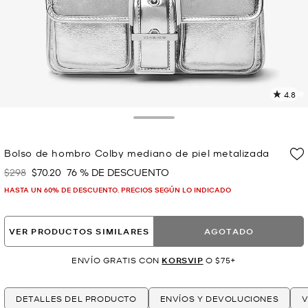
4.8
L
1
r
Toggle Drawer
E
e
Bolso de hombro Colby mediano de piel metalizada
l
$298
$70.20
76 % DE DESCUENTO
Era
Ahora
p
HASTA UN 60% DE DESCUENTO. PRECIOS SEGÚN LO INDICADO
VER PRODUCTOS SIMILARES
AGOTADO
ENVÍO GRATIS CON
KORSVIP
O $75+
DETALLES DEL PRODUCTO
ENVÍOS Y DEVOLUCIONES
V