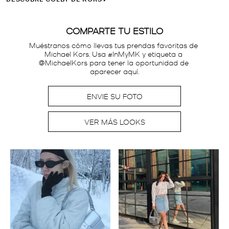
COMPARTE TU ESTILO
Muéstranos cómo llevas tus prendas favoritas de 
Michael Kors. Usa #InMyMK y etiqueta a 
@MichaelKors para tener la oportunidad de 
aparecer aquí.
ENVIE SU FOTO
VER MÁS LOOKS
Carrusel multimedia
Carousel con fotos de productos. Usar los botones anterior y sig