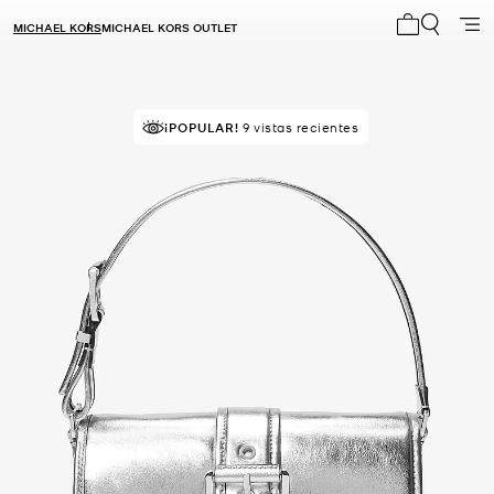
MICHAEL KORS
MICHAEL KORS OUTLET
Mi carrito 0
RECOMENDADO
¡POPULAR!
por el 100% de compradores
9 vistas recientes