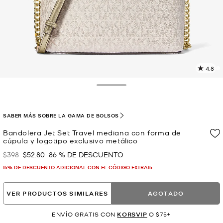
4.8
L
2
r
Toggle Drawer
E
e
l
SABER MÁS SOBRE LA GAMA DE BOLSOS
p
Bandolera Jet Set Travel mediana con forma de
cúpula y logotipo exclusivo metálico
$398
$52.80
86 % DE DESCUENTO
Era
Ahora
15% DE DESCUENTO ADICIONAL CON EL CÓDIGO EXTRA15
VER PRODUCTOS SIMILARES
AGOTADO
ENVÍO GRATIS CON
KORSVIP
O $75+