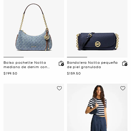
Bolso pochette Nolita
Bandolera Nolita pequeña
mediano de denim con
de piel granulada
estampado del logotipo
Ahora
Ahora
$199.50
$159.50
exclusivo y cadena