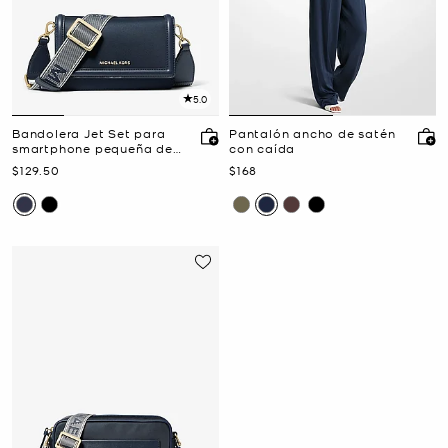
5.0
Bandolera Jet Set para
Pantalón ancho de satén
smartphone pequeña de
con caída
gabardina de nailon
Ahora
Ahora
$129.50
$168