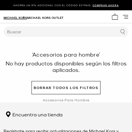
AHORRA UN 15% ADICIONAL CON EL CÓDIGO EXTRA15.
COMPRAR AHORA
MICHAEL KORS
MICHAEL KORS OUTLET
Mi carrit
Buscar
‘Accesorios para hombre’
No hay productos disponibles según los filtros
aplicados.
BORRAR TODOS LOS FILTROS
Accesorios Para Hombre
Encuentra una tienda
Regístrate para recibir actualizaciones de Michael Kors y