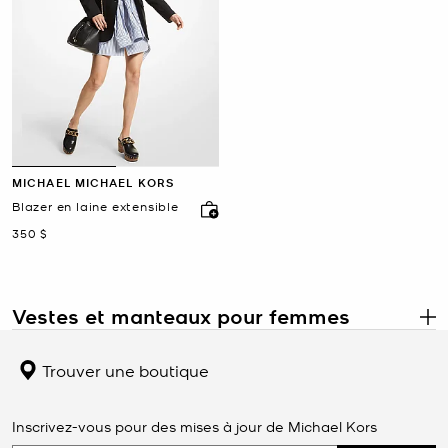
MICHAEL MICHAEL KORS
Blazer en laine extensible
maintenant
350 $
Vestes et manteaux pour femmes
.
Les
vestes et manteaux
pour femmes Michael Kors allient
sophistication moderne et fonctionnalité, offrant des vêtements
Trouver une boutique
d’extérieur qui vous gardent au chaud, tout en rehaussant votre
style. Des blazers impeccables et des vestes en cuir élégantes aux
vestes matelassées et manteaux en laine intemporels, chaque
Inscrivez-vous pour des mises à jour de Michael Kors
pièce est conçue à partir de tissus de qualité supérieure avec des