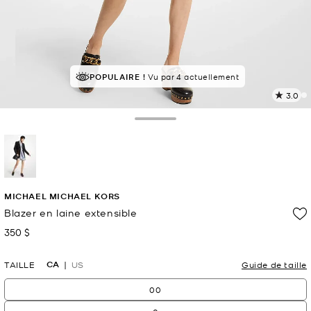
POPULAIRE !
Vu par 4 actuellement
3.0
L
l
2
Toggle Drawer
c
L
v
l
sélectionné(s)
p
MICHAEL MICHAEL KORS
Blazer en laine extensible
350 $
maintenant
CA
TAILLE
US
Guide de taille
00