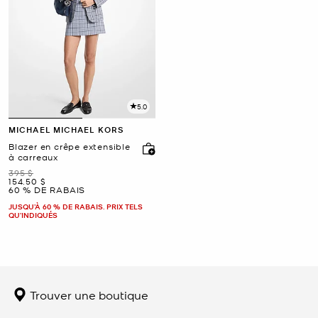
5.0
MICHAEL MICHAEL KORS
Blazer en crêpe extensible
à carreaux
était
395 $
maintenant
154.50 $
60 % DE RABAIS
JUSQU’À 60 % DE RABAIS. PRIX TELS
QU'INDIQUÉS
Trouver une boutique