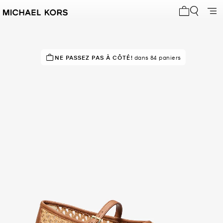
Mon panier 
NE PASSEZ PAS À CÔTÉ!
EN DEMANDE !
67 vendus
dans 84 paniers