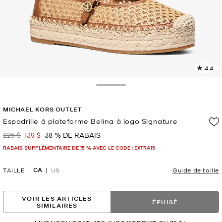
4.4
L
l
4
Toggle Drawer
c
L
MICHAEL KORS OUTLET
v
l
Espadrille à plateforme Belina à logo Signature
p
225 $
139 $
38 % DE RABAIS
était
maintenant
RABAIS SUPPLÉMENTAIRE DE 15 % AVEC LE CODE : EXTRA15
CA
TAILLE
US
Guide de taille
VOIR LES ARTICLES
ÉPUISÉ
SIMILAIRES