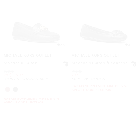
4.6
4.5
MICHAEL KORS OUTLET
MICHAEL KORS OUTLET
Mocassin Fulton
Mocassin Fulton à boutons
était
était
198 $
198 $
maintenant
to
maintenant
maintenant
79 $
-
99 $
79 $
RABAIS JUSQU’À 60 %
60 % DE RABAIS
RABAIS SUPPLÉMENTAIRE DE 15 %
AVEC LE CODE : EXTRA15
RABAIS SUPPLÉMENTAIRE DE 15 %
AVEC LE CODE : EXTRA15