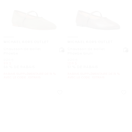
MICHAEL KORS OUTLET
MICHAEL KORS OUTLET
Chausson de ballet
Chausson de ballet
Phoebe
Phoebe bruni
était
était
225 $
225 $
maintenant
maintenant
99 $
109 $
56 % DE RABAIS
51 % DE RABAIS
RABAIS SUPPLÉMENTAIRE DE 15 %
RABAIS SUPPLÉMENTAIRE DE 15 %
AVEC LE CODE : EXTRA15
AVEC LE CODE : EXTRA15