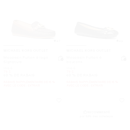
4.7
4.6
MICHAEL KORS OUTLET
MICHAEL KORS OUTLET
Mocassin Fulton à logo
Moccasin Fulton à
Signature
boutons
était
était
198 $
198 $
maintenant
maintenant
79 $
79 $
60 % DE RABAIS
60 % DE RABAIS
RABAIS SUPPLÉMENTAIRE DE 15 %
RABAIS SUPPLÉMENTAIRE DE 15 %
AVEC LE CODE : EXTRA15
AVEC LE CODE : EXTRA15
RECOMMANDÉ
par 94% des acheteurs