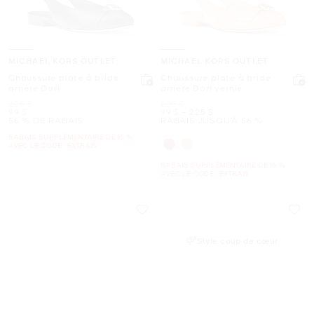
MICHAEL KORS OUTLET
MICHAEL KORS OUTLET
Chaussure plate à bride
Chaussure plate à bride
arrière Dori
arrière Dori vernie
était
était
225 $
225 $
maintenant
maintenant
to
maintenant
99 $
99 $
-
225 $
56 % DE RABAIS
RABAIS JUSQU’À 56 %
RABAIS SUPPLÉMENTAIRE DE 15 %
AVEC LE CODE : EXTRA15
RABAIS SUPPLÉMENTAIRE DE 15 %
AVEC LE CODE : EXTRA15
Style coup de cœur