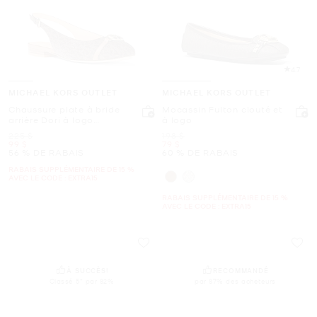
4.7
MICHAEL KORS OUTLET
MICHAEL KORS OUTLET
Chaussure plate à bride
Mocassin Fulton clouté et
arrière Dori à logo
à logo
Signature
était
était
225 $
198 $
maintenant
maintenant
99 $
79 $
56 % DE RABAIS
60 % DE RABAIS
RABAIS SUPPLÉMENTAIRE DE 15 %
AVEC LE CODE : EXTRA15
RABAIS SUPPLÉMENTAIRE DE 15 %
AVEC LE CODE : EXTRA15
À SUCCÈS!
RECOMMANDÉ
Classé 5* par 82%
par 87% des acheteurs