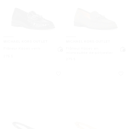
MICHAEL KORS OUTLET
MICHAEL KORS OUTLET
Flâneur Kacey verni
Flâneur Kacey en
microsuède de polyester
maintenant
275 $
maintenant
275 $