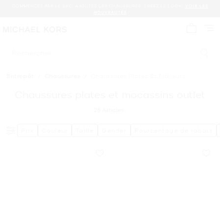
COMMENCEZ PAR LE SAC. AJOUTEZ LES CHAUSSURES. CRÉEZ LE LOOK.
VOIR LES
NOUVEAUTÉS
Mon panie
Rechercher
Entrepôt
/
Chaussures
/
Chaussures Plates Et Flâneurs
Chaussures plates et mocassins outlet
28
Articles
Prix
Couleur
Taille
Gender
Pourcentage de rabais