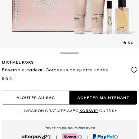
5.0
L
1
c
Toggle Drawer
L
MICHAEL KORS
v
l
Ensemble-cadeau Gorgeous de quatre unités
156 $
maintenant
p
AJOUTER AU SAC
ACHETER MAINTENANT
LIVRAISON GRATUITE AVEC
KORSVIP
OU 75 $+
Payez en plusieurs fois avec
|
|
Afterpay
Klarna
PayPal