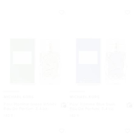
MICHAEL KORS
MICHAEL KORS
Pour Homme Green Infinity
Pour Homme Blue Dusk
Eau De Parfum, 3.4 oz
Eau De Parfum, 3.4 oz
maintenant
maintenant
142 $
142 $