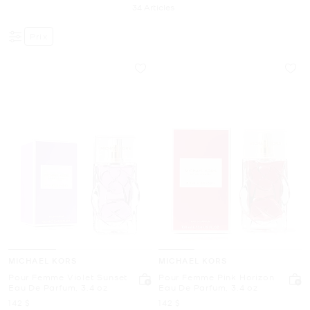
34
Articles
Prix
MICHAEL KORS
MICHAEL KORS
Pour Femme Violet Sunset
Pour Femme Pink Horizon
Eau De Parfum, 3.4 oz
Eau De Parfum, 3.4 oz
maintenant
maintenant
142 $
142 $