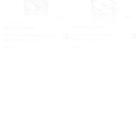
5.0
5.0
MICHAEL KORS
MICHAEL KORS
Pour Homme Eau de
Pour Homme Absolu Eau
Parfum, 3.4 oz
de Parfum, 3,4 oz
maintenant
152 $
maintenant
152 $