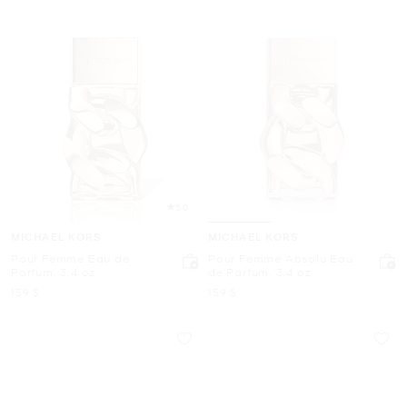
5.0
MICHAEL KORS
MICHAEL KORS
Pour Femme Eau de
Pour Femme Absolu Eau
Parfum, 3.4 oz
de Parfum, 3,4 oz
maintenant
maintenant
159 $
159 $