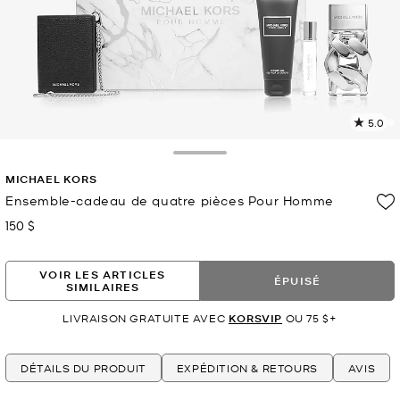
5.0
L
1
c
Toggle Drawer
L
MICHAEL KORS
v
l
Ensemble-cadeau de quatre pièces Pour Homme
150 $
maintenant
p
VOIR LES ARTICLES
ÉPUISÉ
SIMILAIRES
LIVRAISON GRATUITE AVEC
KORSVIP
OU 75 $+
DÉTAILS DU PRODUIT
EXPÉDITION & RETOURS
AVIS