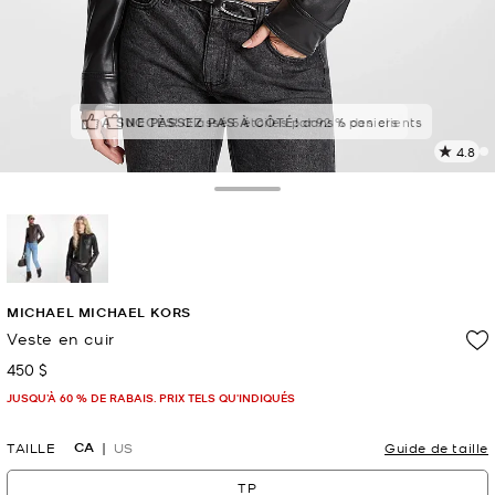
À SUCCÈS!
NE PASSEZ PAS À CÔTÉ!
Classé 5 étoiles par 92 % des clients
dans 6 paniers
4.8
L
l
2
Toggle Drawer
c
L
v
l
sélectionné(s)
p
MICHAEL MICHAEL KORS
Veste en cuir
450 $
maintenant
JUSQU’À 60 % DE RABAIS. PRIX TELS QU'INDIQUÉS
CA
TAILLE
US
Guide de taille
TP