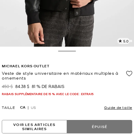
5.0
L
l
3
Toggle Drawer
c
L
MICHAEL KORS OUTLET
v
l
Veste de style universitaire en matériaux multiples à
ornements
p
450 $
84.38 $
81 % DE RABAIS
était
maintenant
RABAIS SUPPLÉMENTAIRE DE 15 % AVEC LE CODE : EXTRA15
CA
TAILLE
US
Guide de taille
VOIR LES ARTICLES
ÉPUISÉ
SIMILAIRES